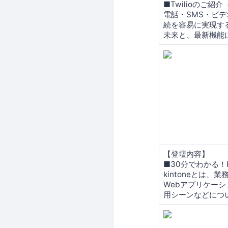
■Twilioのご紹
電話・SMS・ビ
続を容易に実現する
未来と、最新機能
【登壇内容】
■30分でわかる！k
kintoneとは
Webアプリケーシ
用シーンなどにつ