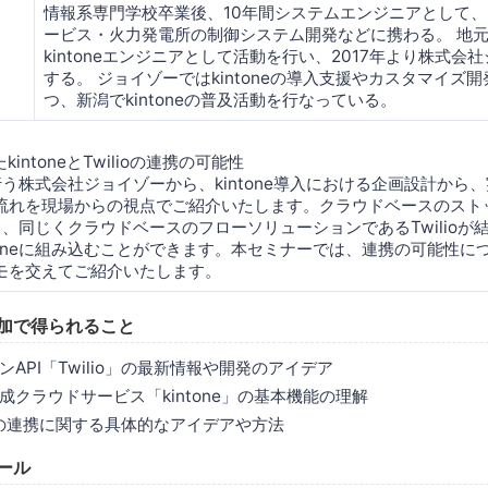
情報系専門学校卒業後、10年間システムエンジニアとして
ービス・火力発電所の制御システム開発などに携わる。 地
kintoneエンジニアとして活動を行い、2017年より株式会
する。 ジョイゾーではkintoneの導入支援やカスタマイズ
つ、新潟でkintoneの普及活動を行なっている。
intoneとTwilioの連携の可能性
発を行う株式会社ジョイゾーから、kintone導入における⁮企画設計か
流れを現場からの視点でご紹介いたします。クラウドベースのスト
neと、同じくクラウドベースのフローソリューションであるTwilio
toneに組み込むことができます。本セミナーでは、連携の可能性に
モを交えてご紹介いたします。
参加で得られること
API「Twilio」の最新情報や開発のアイデア
クラウドサービス「kintone」の基本機能の理解
toneの連携に関する具体的なアイデアや方法
ール