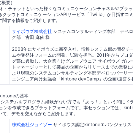
介（概要）
デオ・チャットといった様々なコミュニケーションチャネルやプラ
クラウドコミュニケーションAPIサービス「Twilio」が目指すコ
に関する情報をご紹介します。
サイボウズ株式会社
システムコンサルティング本部 デベ
グ部 古田 麻依 様
2008年にサイボウズに新卒入社。情報システム部の開発チ
ムや受発注フォームの開発、試験を担当。2011年からプロ
グ部に異動し、大企業向けグループウェア サイボウズ ガル
トマネージャーとして製品の企画からリリースまでの業務に従
より現職のシステムコンサルティング本部デベロッパーリー
エンジニア向け勉強会「kintone devCamp」の企画/運営
intoneの基本
、業務システムをプログラム経験がない方でも「あっ！」という間にド
ョンを作成できるプラットフォームです。本セッションでは、kint
いて、デモを交えながらご紹介します。
株式会社ジョイゾー
サイボウズ認定kintoneエバンジェリス