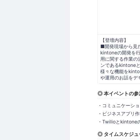
【登壇内容】
■開発現場から見たk
kintoneの開
用に関する作業の
ンであるkinto
様々な機能をkin
や運用のお話をデ
◎ 本イベントの
・コミュニケーション
・ビジネスアプリ作成
・Twilioとkin
◎ タイムスケジュ