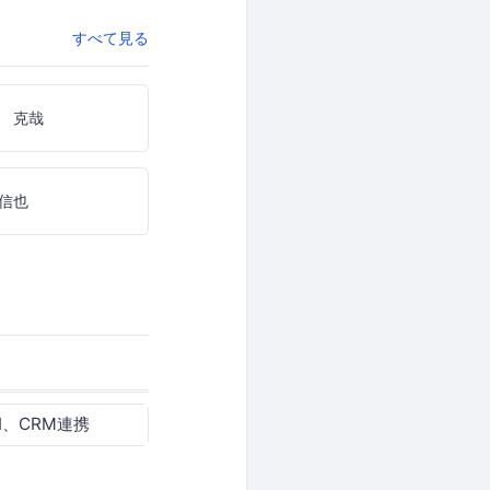
すべて見る
 克哉
信也
I、CRM連携