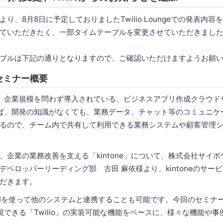
り、8月8日に予定しておりましたTwilio Loungeでの発表内
ていただきたく、一部タイムテーブルを変更させていただきまし
ブルは下記の通りとなりますので、ご確認いただけますようお願
スセミナー概要
は昨今、企業規模を問わず導入されている、ビジネスアプリ作成クラウ
を使えば、開発の知識がなくても、業務データ、チャット等のコミュニ
るので、チーム内で共有して利用できる業務システムや顧客管理
、企業の業務改善を支える「kintone」について、株式会社サイ
デベロッパーリーディング部 古田 麻依様より、kintoneのサー
だきます。
はAPIを使って他のシステムと連携することも可能です。今回のセミナ
実現できる「Twilio」の実装可能な機能をベースに、様々な機能や