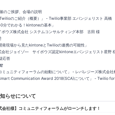
05：開催のご挨拶、会場の説明
5：「Twilioのご紹介（概要）」 - Twilio事業部 エバンジェリスト 高橋
：「30分でわかる！kintoneの基本」
式会社 システムコンサルティング本部 古田 様
憩
0：「開発現場から見たkintoneとTwilioの連携の可能性」
ゾ― サイボウズ認定kintoneエバンジェリスト星野 
：質疑応答
らせ
:15：「コミュニティフォーラムの始動について」 - レバレジーズ株式会社
Smart Communication Award 2018(SCA)について」 - Twilio for
のお知らせについて
式会社様】コミュニティフォーラムがローンチします！