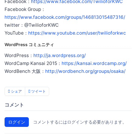
Facebook：
https://www.facebook.com/TwilioforKWC
Facebook Group：
https://www.facebook.com/groups/146813015487316/
twitter：@TwilioforKWC
YouTube：
https://www.youtube.com/user/twilioforkwc
WordPress コミュニティ
WordPress：
http://ja.wordpress.org/
WordCamp Kansai 2015：
https://kansai.wordcamp.org/
WordBench 大阪：
http://wordbench.org/groups/osaka/
シェア
ツイート
コメント
ログイン
コメントするにはログインする必要があります。