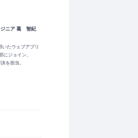
ンジニア 葛 智紀
lを用いたウェブアプリ
業部にジョイン。
題解決を担当。