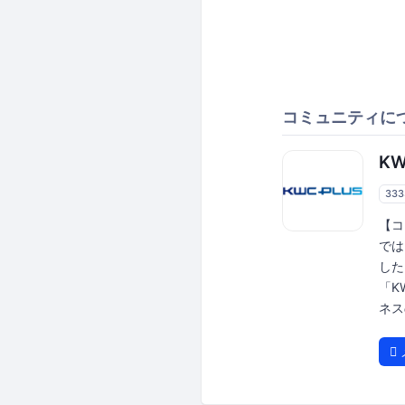
コミュニティに
K
33
【コ
では
した
「K
ネス