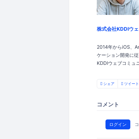
株式会社KDDIウ
2014年からiOS、
ケーション開発に従事
KDDIウェブコミュ
シェア
ツイート
コメント
ログイン
コ