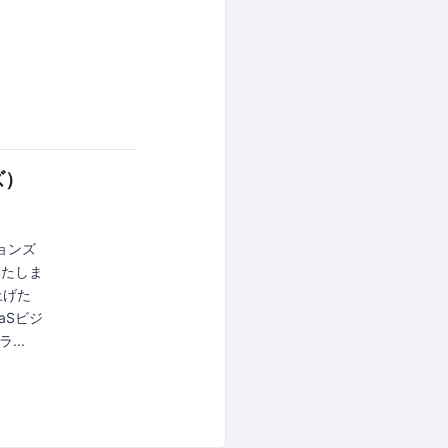
ズ）
ョンズ
いたしま
上げた
aSビジ
..